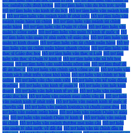
học nghiên cứu định lượng
Hỗ trợ làm luận văn du lịch trực tuyến
Hỗ trợ làm luận văn kinh tế du lịch
Hỗ trợ làm luận văn ngành kinh
tế
Hỗ trợ làm luận văn ngành kinh tế phát triển
Hỗ trợ làm luận văn
ngành ngân hàng tài chính
Hỗ trợ làm luận văn ngành tài chính
ngân hàng
Hỗ trợ làm luận văn Quản lý công
Hỗ trợ làm luận văn
quản lý công nghệ
Hỗ trợ làm luận văn quản lý kinh tế quốc tế
Hỗ
trợ làm luận văn quản lý nhà nước về giáo dục
Hỗ trợ làm luận văn
quản trị kinh doanh
Hỗ trợ làm luận văn tài chính ngân hàng
Hỗ trợ
làm luận văn tài chính ngân hàng nhanh chóng
Hỗ trợ làm luận văn
thạc sĩ Giáo dục học
Hỗ trợ làm luận văn thạc sĩ Luật
Hỗ trợ làm
luận văn thạc sĩ Quản lý kinh tế
Hỗ trợ làm luận văn xã hội học
online
Hỗ trợ làm luận văn xuất khẩu nông sản
Hỗ trợ làm thuê đề
đề án thạc sĩ
Hỗ trợ luận văn chính sách công uy tín
Hỗ trợ luận văn
chính sách phát triển vùng khó khăn
Hỗ trợ luận văn chính trị học
online
Hỗ trợ luận văn cho sinh viên
Hỗ trợ luận văn kế toán đúng
deadline
Hỗ trợ luận văn kinh tế quản lý
Hỗ trợ luận văn luật kinh
doanh
Hỗ trợ luận văn luật kinh tế uy tín
Hỗ trợ luận văn ngành
Giáo dục học
Hỗ trợ luận văn ngành giao nhận vận tải
Hỗ trợ luận
văn ngành kinh tế phát triển
Hỗ trợ luận văn ngành kinh tế quốc tế
chuyên sâu
Hỗ trợ luận văn ngành logistics và chuỗi cung ứng
Hỗ
trợ luận văn ngành ngân hàng
Hỗ trợ luận văn ngành Quản lý giáo
dục
Hỗ trợ luận văn ngành Quản lý kinh tế
Hỗ trợ luận văn ngành
tài chính
Hỗ trợ luận văn ngành thương mại toàn cầu
Hỗ trợ luận
văn quản lý nhà nước về đất đai
Hỗ trợ luận văn tài chính đầu tư