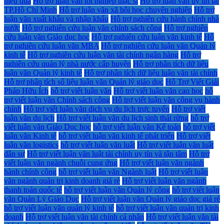
hiệu quả
Hỗ trợ luận văn tốt nghiệp thạc sĩ
Hỗ trợ luận văn uy tín tại
TP.Hồ Chí Minh
Hỗ trợ luận văn xã hội học chuyên nghiệp
Hỗ trợ
luận văn xuất khẩu và nhập khẩu
Hỗ trợ nghiên cứu hành chính nhà
nước
Hỗ trợ nghiên cứu luận văn chính sách công
Hỗ trợ nghiên
cứu luận văn Giáo dục học
Hỗ trợ nghiên cứu luận văn kinh tế
Hỗ
trợ nghiên cứu luận văn MBA
Hỗ trợ nghiên cứu luận văn Quản lý
kinh tế
Hỗ trợ nghiên cứu luận văn tài chính ngân hàng
Hỗ trợ
nghiên cứu quản lý nhà nước cấp huyện
Hỗ trợ phân tích dữ liệu
luận văn Quản lý kinh tế
Hỗ trợ phân tích dữ liệu luận văn tài chính
Hỗ trợ phân tích số liệu luận văn Quản lý giáo dục
Hỗ Trợ Viết Giải
Pháp Hữu Ích
hỗ trợ viết luận văn
Hỗ trợ viết luận văn cao học
hỗ
trợ viết luận văn Chính sách công
Hỗ trợ viết luận văn công vụ hành
chính
Hỗ trợ viết luận văn dịch vụ du lịch trực tuyến
Hỗ trợ viết
luận văn du lịch
Hỗ trợ viết luận văn du lịch sinh thái rừng
hỗ trợ
viết luận văn Giáo Dục học
hỗ trợ viết luận văn Kế toán
hỗ trợ viết
luận văn Kinh tế
hỗ trợ viết luận văn kinh tế phát triển
Hỗ trợ viết
luận văn logistics
hỗ trợ viết luận văn luật
Hỗ trợ viết luận văn luật
dân sự
Hỗ trợ viết luận văn luật tài chính uy tín và tận tâm
Hỗ trợ
viết luận văn ngành chuỗi cung ứng
Hỗ trợ viết luận văn ngành
hành chính công
hỗ trợ viết luận văn Ngành luật
Hỗ trợ viết luận
văn ngành quản trị kinh doanh giá rẻ
Hỗ trợ viết luận văn ngành
thanh toán quốc tế
hỗ trợ viết luận văn Quản lý công
hỗ trợ viết luận
văn Quản Lý Giáo Dục
Hỗ trợ viết luận văn Quản lý giáo dục giá rẻ
hỗ trợ viết luận văn quản lý kinh tế
hỗ trợ viết luận văn quản trị kinh
doanh
Hỗ trợ viết luận văn tài chính cá nhân
Hỗ trợ viết luận văn tài