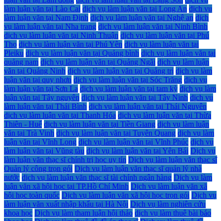
làm luận văn tại Lào Cai
dịch vụ làm luận văn tại Long An
dịch vụ
làm luận văn tại Nam Định
dịch vụ làm luận văn tại Nghệ an
dịch
vụ làm luận văn tại Nha trang
dịch vụ làm luận văn tại Ninh Bình
dịch vụ làm luận văn tại Ninh Thuận
dịch vụ làm luận văn tại Phú
Thọ
dịch vụ làm luận văn tại Phú Yên
dịch vụ làm luận văn tại
Pleiku
dịch vụ làm luận văn tại Quảng bình
dịch vụ làm luận văn tại
quảng nam
dịch vụ làm luận văn tại Quảng Ngãi
dịch vụ làm luận
văn tại Quảng Ninh
dịch vụ làm luận văn tại Quảng trị
dịch vụ làm
luận văn tại quy nhơn
dịch vụ làm luận văn tại Sóc Trăng
dịch vụ
làm luận văn tại Sơn La
dịch vụ làm luận văn tại tam kỳ
dịch vụ làm
luận văn tại Tây nguyên
dịch vụ làm luận văn tại Tây Ninh
dịch vụ
làm luận văn tại Thái Bình
dịch vụ làm luận văn tại Thái Nguyên
dịch vụ làm luận văn tại Thanh Hóa
dịch vụ làm luận văn tại Thừa
Thiên - Huế
dịch vụ làm luận văn tại Tiền Giang
dịch vụ làm luận
văn tại Trà Vinh
dịch vụ làm luận văn tại Tuyên Quang
dịch vụ làm
luận văn tại Vĩnh Long
dịch vụ làm luận văn tại Vĩnh Phúc
dịch vụ
làm luận văn tại Vũng tàu
dịch vụ làm luận văn tại Yên Bái
Dịch vụ
làm luận văn thạc sĩ chính trị học uy tín
Dịch vụ làm luận văn thạc sĩ
Quản lý công trọn gói
Dịch vụ làm luận văn thạc sĩ quản lý nhà
nước
dịch vụ làm luận văn thạc sĩ tài chính ngân hàng
Dịch vụ làm
luận văn xã hội học tại TP.Hồ Chí Minh
Dịch vụ làm luận văn xã
hội học toàn quốc
Dịch vụ làm luận văn xã hội học trọn gói
Dịch vụ
làm luận văn xuất nhập khẩu tại Hà Nội
Dịch vụ làm nghiên cứu
khoa học
Dịch vụ làm tham luận hội thảo
dịch vụ làm thuê bài báo