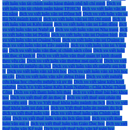
viết luận văn tài chính ngân hàng thành phố hồ chí minh
Dịch vụ
viết luận văn tài chính ngân hàng TP.HCM
dịch vụ viết luận văn tại
Đà nẵng
dịch vụ viết luận văn tại Đồng hới
Dịch vụ viết luận văn tại
Hà Nội ngành kinh tế
dịch vụ viết luận văn tại Hồ chí minh
dịch vụ
viết luận văn tại Kiên giang
dịch vụ viết luận văn tại Lâm đồng
dịch
vụ viết luận văn tại Nghệ an
dịch vụ viết luận văn tại Nha trang
dịch
vụ viết luận văn tại Pleiku
dịch vụ viết luận văn tại Quảng bình
dịch
vụ viết luận văn tại Quảng Ngãi
dịch vụ viết luận văn tại Quảng trị
dịch vụ viết luận văn tại Tây nguyên
dịch vụ viết luận văn tại Vũng
tàu
Dịch vụ viết luận văn thạc sĩ chính sách công
Dịch vụ viết luận
văn thạc sĩ kinh tế
Dịch vụ viết luận văn thuê quản trị kinh doanh
theo yêu cầu
Dịch vụ viết luận văn thương mại quốc tế
Dịch vụ viết
luận văn tốt nghiệp du lịch
Dịch vụ viết luận văn tốt nghiệp giá hợp
lý
Dịch vụ viết luận văn xã hội học
Dịch vụ viết luận văn xã hội học
tin cậy
Dịch vụ viết luận văn xây dựng Đảng
Dịch vụ viết nghiên
cứu khoa học chuyên nghiệp và uy tín
Dịch vụ viết sáng kiến kinh
nghiệm
Dịch Vụ Viết Sáng Kiến Kinh Nghiệm - Chìa Khóa Thành
Công
Dịch vụ viết tham luận hội thảo
dịch vụ viết thuê bài báo khoa
học
Dịch vụ viết thuê đề án thạc sĩ
dịch vụ viết thuê giải pháp thi
giáo viên giỏi
dịch vụ Viết thuê khóa luận ngành du lịch
dịch vụ viết
thuê khóa luận tại dak lak
dịch vụ Viết thuê luận án ngành du lịch
dịch vụ viết thuê luận văn
dịch vụ viết thuê luận văn Chính sách
công
Dịch vụ viết thuê luận văn du lịch tâm linh
dịch vụ viết thuê
luận văn giá rẻ
dịch vụ viết thuê luận văn Giáo Dục học
dịch vụ viết
thuê luận văn Kế toán
Dịch vụ viết thuê luận văn kế toán học