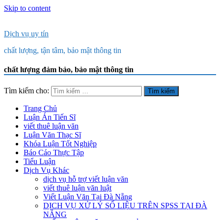
Skip to content
Dịch vụ uy tín
chất lượng, tận tâm, bảo mật thông tin
chất lượng đảm bảo, bảo mật thông tin
Tìm kiếm cho:
Trang Chủ
Luận Án Tiến Sĩ
viết thuê luận văn
Luận Văn Thạc Sĩ
Khóa Luận Tốt Nghiệp
Báo Cáo Thực Tập
Tiểu Luận
Dịch Vụ Khác
dịch vụ hỗ trợ viết luận văn
viết thuê luận văn luật
Viết Luận Văn Tại Đà Nẵng
DỊCH VỤ XỬ LÝ SỐ LIỆU TRÊN SPSS TẠI ĐÀ
NẴNG