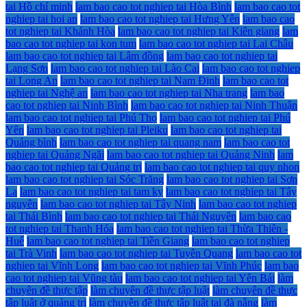
tai Hồ chí minh
lam bao cao tot nghiep tai Hòa Bình
lam bao cao tot
nghiep tai hoi an
lam bao cao tot nghiep tai Hưng Yên
lam bao cao
tot nghiep tai Khánh Hòa
lam bao cao tot nghiep tai Kiên giang
lam
bao cao tot nghiep tai kon tum
lam bao cao tot nghiep tai Lai Châu
lam bao cao tot nghiep tai Lâm đồng
lam bao cao tot nghiep tai
Lạng Sơn
lam bao cao tot nghiep tai Lào Cai
lam bao cao tot nghiep
tai Long An
lam bao cao tot nghiep tai Nam Định
lam bao cao tot
nghiep tai Nghệ an
lam bao cao tot nghiep tai Nha trang
lam bao
cao tot nghiep tai Ninh Bình
lam bao cao tot nghiep tai Ninh Thuận
lam bao cao tot nghiep tai Phú Thọ
lam bao cao tot nghiep tai Phú
Yên
lam bao cao tot nghiep tai Pleiku
lam bao cao tot nghiep tai
Quảng bình
lam bao cao tot nghiep tai quang nam
lam bao cao tot
nghiep tai Quảng Ngãi
lam bao cao tot nghiep tai Quảng Ninh
lam
bao cao tot nghiep tai Quảng trị
lam bao cao tot nghiep tai quy nhon
lam bao cao tot nghiep tai Sóc Trăng
lam bao cao tot nghiep tai Sơn
La
lam bao cao tot nghiep tai tam ky
lam bao cao tot nghiep tai Tây
nguyên
lam bao cao tot nghiep tai Tây Ninh
lam bao cao tot nghiep
tai Thái Bình
lam bao cao tot nghiep tai Thái Nguyên
lam bao cao
tot nghiep tai Thanh Hóa
lam bao cao tot nghiep tai Thừa Thiên -
Huế
lam bao cao tot nghiep tai Tiền Giang
lam bao cao tot nghiep
tai Trà Vinh
lam bao cao tot nghiep tai Tuyên Quang
lam bao cao tot
nghiep tai Vĩnh Long
lam bao cao tot nghiep tai Vĩnh Phúc
lam bao
cao tot nghiep tai Vũng tàu
lam bao cao tot nghiep tai Yên Bái
làm
chuyên đề thực tập
làm chuyên đề thực tập luật
làm chuyên đề thực
tập luật ở quảng trị
làm chuyên đề thực tập luật tại đà nẵng
làm