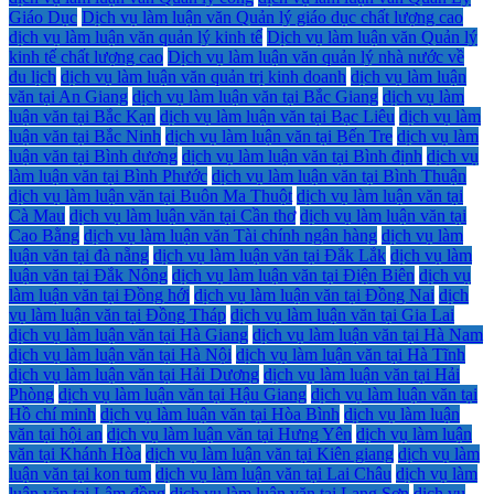
Giáo Dục
Dịch vụ làm luận văn Quản lý giáo dục chất lượng cao
dịch vụ làm luận văn quản lý kinh tế
Dịch vụ làm luận văn Quản lý
kinh tế chất lượng cao
Dịch vụ làm luận văn quản lý nhà nước về
du lịch
dịch vụ làm luận văn quản trị kinh doanh
dịch vụ làm luận
văn tại An Giang
dịch vụ làm luận văn tại Bắc Giang
dịch vụ làm
luận văn tại Bắc Kạn
dịch vụ làm luận văn tại Bạc Liêu
dịch vụ làm
luận văn tại Bắc Ninh
dịch vụ làm luận văn tại Bến Tre
dịch vụ làm
luận văn tại Bình dương
dịch vụ làm luận văn tại Bình định
dịch vụ
làm luận văn tại Bình Phước
dịch vụ làm luận văn tại Bình Thuận
dịch vụ làm luận văn tại Buôn Ma Thuột
dịch vụ làm luận văn tại
Cà Mau
dịch vụ làm luận văn tại Cần thơ
dịch vụ làm luận văn tại
Cao Bằng
dịch vụ làm luận văn Tài chính ngân hàng
dịch vụ làm
luận văn tại đà nẵng
dịch vụ làm luận văn tại Đắk Lắk
dịch vụ làm
luận văn tại Đắk Nông
dịch vụ làm luận văn tại Điện Biên
dịch vụ
làm luận văn tại Đồng hới
dịch vụ làm luận văn tại Đồng Nai
dịch
vụ làm luận văn tại Đồng Tháp
dịch vụ làm luận văn tại Gia Lai
dịch vụ làm luận văn tại Hà Giang
dịch vụ làm luận văn tại Hà Nam
dịch vụ làm luận văn tại Hà Nội
dịch vụ làm luận văn tại Hà Tĩnh
dịch vụ làm luận văn tại Hải Dương
dịch vụ làm luận văn tại Hải
Phòng
dịch vụ làm luận văn tại Hậu Giang
dịch vụ làm luận văn tại
Hồ chí minh
dịch vụ làm luận văn tại Hòa Bình
dịch vụ làm luận
văn tại hội an
dịch vụ làm luận văn tại Hưng Yên
dịch vụ làm luận
văn tại Khánh Hòa
dịch vụ làm luận văn tại Kiên giang
dịch vụ làm
luận văn tại kon tum
dịch vụ làm luận văn tại Lai Châu
dịch vụ làm
luận văn tại Lâm đồng
dịch vụ làm luận văn tại Lạng Sơn
dịch vụ