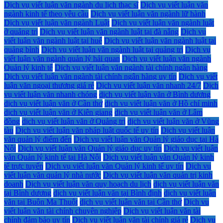
Dịch vụ viết luận văn ngành du lịch thạc sĩ
Dịch vụ viết luận văn
ngành kinh tế theo yêu cầu
Dịch vụ viết luận văn ngành lữ hành
Dịch vụ viết luận văn ngành Luật
Dịch vụ viết luận văn ngành luật
ở quảng trị
Dịch vụ viết luận văn ngành luật tại đà nẵng
Dịch vụ
viết luận văn ngành luật tại huế
Dịch vụ viết luận văn ngành luật tại
quảng bình
Dịch vụ viết luận văn ngành luật tại quảng trị
Dịch vụ
viết luận văn ngành quản lý hải quan
Dịch vụ viết luận văn ngành
Quản lý kinh tế
Dịch vụ viết luận văn ngành tài chính ngân hàng
Dịch vụ viết luận văn ngành tài chính ngân hàng uy tín
Dịch vụ viết
luận văn ngoại thương giá rẻ
Dịch vụ viết luận văn nhanh 24/7
Dịch
vụ viết luận văn nhanh chóng
dịch vụ viết luận văn ở Bình dương
dịch vụ viết luận văn ở Cần thơ
dịch vụ viết luận văn ở Hồ chí minh
dịch vụ viết luận văn ở Kiên giang
dịch vụ viết luận văn ở Lâm
đồng
dịch vụ viết luận văn ở Quảng trị
dịch vụ viết luận văn ở Vũng
tàu
Dịch vụ viết luận văn pháp luật quốc tế uy tín
Dịch vụ viết luận
văn quản lý điểm đến
Dịch vụ viết luận văn Quản lý giáo dục tại Hà
Nội
Dịch vụ viết luận văn Quản lý giáo dục uy tín
Dịch vụ viết luận
văn Quản lý kinh tế tại Hà Nội
Dịch vụ viết luận văn Quản lý kinh
tế trực tuyến
Dịch vụ viết luận văn Quản lý kinh tế uy tín
Dịch vụ
viết luận văn quản lý nhà nước
Dịch vụ viết luận văn quản trị kinh
doanh
Dịch vụ viết luận văn quy hoạch du lịch
dịch vụ viết luận văn
tại Bình dương
dịch vụ viết luận văn tại Bình định
dịch vụ viết luận
văn tại Buôn Ma Thuột
dịch vụ viết luận văn tại Cần thơ
Dịch vụ
viết luận văn tài chính chuyên nghiệp
Dịch vụ viết luận văn tài
chính đảm bảo uy tín
Dịch vụ viết luận văn tài chính giá rẻ
Dịch vụ