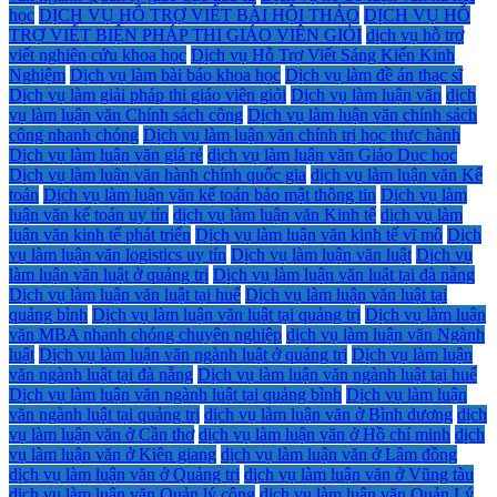
học
DỊCH VỤ HỖ TRỢ VIẾT BÀI HỘI THẢO
DỊCH VỤ HỖ
TRỢ VIẾT BIỆN PHÁP THI GIÁO VIÊN GIỎI
dịch vụ hỗ trợ
viết nghiên cứu khoa học
Dịch vụ Hỗ Trợ Viết Sáng Kiến Kinh
Nghiệm
Dịch vụ làm bài báo khoa học
Dịch vụ làm đề án thạc sĩ
Dịch vụ làm giải pháp thi giáo viên giỏi
Dịch vụ làm luận văn
dịch
vụ làm luận văn Chính sách công
Dịch vụ làm luận văn chính sách
công nhanh chóng
Dịch vụ làm luận văn chính trị học thực hành
Dịch vụ làm luận văn giá rẻ
dịch vụ làm luận văn Giáo Dục học
Dịch vụ làm luận văn hành chính quốc gia
dịch vụ làm luận văn Kế
toán
Dịch vụ làm luận văn kế toán bảo mật thông tin
Dịch vụ làm
luận văn kế toán uy tín
dịch vụ làm luận văn Kinh tế
dịch vụ làm
luận văn kinh tế phát triển
Dịch vụ làm luận văn kinh tế vĩ mô
Dịch
vụ làm luận văn logistics uy tín
Dịch vụ làm luận văn luật
Dịch vụ
làm luận văn luật ở quảng trị
Dịch vụ làm luận văn luật tại đà nẵng
Dịch vụ làm luận văn luật tại huế
Dịch vụ làm luận văn luật tại
quảng bình
Dịch vụ làm luận văn luật tại quảng trị
Dịch vụ làm luận
văn MBA nhanh chóng chuyên nghiệp
dịch vụ làm luận văn Ngành
luật
Dịch vụ làm luận văn ngành luật ở quảng trị
Dịch vụ làm luận
văn ngành luật tại đà nẵng
Dịch vụ làm luận văn ngành luật tại huế
Dịch vụ làm luận văn ngành luật tại quảng bình
Dịch vụ làm luận
văn ngành luật tại quảng trị
dịch vụ làm luận văn ở Bình dương
dịch
vụ làm luận văn ở Cần thơ
dịch vụ làm luận văn ở Hồ chí minh
dịch
vụ làm luận văn ở Kiên giang
dịch vụ làm luận văn ở Lâm đồng
dịch vụ làm luận văn ở Quảng trị
dịch vụ làm luận văn ở Vũng tàu
dịch vụ làm luận văn Quản lý công
dịch vụ làm luận văn Quản Lý