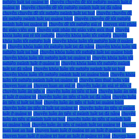
nghiệp luật tại quảng trị
chuyên chuyên đề tốt nghiệp ngành luật ở
quảng trị
chuyên chuyên đề tốt nghiệp ngành luật tại đà nẵng
chuyên chuyên đề tốt nghiệp ngành luật tại huế
chuyên chuyên đề
tốt nghiệp ngành luật tại quảng bình
chuyên chuyên đề tốt nghiệp
ngành luật tại quảng trị
chuyên đề tốt nghiệp giá rẻ
chuyen giải pháp
thi giáo viên giỏi
chuyên giải pháp thi giáo viên giỏi thuê
chuyên
khóa luận giá rẻ tốt nghiệp
chuyên khóa luận tốt nghiệp
chuyên
khóa luận tốt nghiệp luật
chuyên khóa luận tốt nghiệp luật ở quảng
trị
chuyên khóa luận tốt nghiệp luật tại đà nẵng
chuyên khóa luận tốt
nghiệp luật tại huế
chuyên khóa luận tốt nghiệp luật tại quảng bình
chuyên khóa luận tốt nghiệp luật tại quảng trị
chuyên khóa luận tốt
nghiệp ngành luật ở quảng trị
chuyên khóa luận tốt nghiệp ngành
luật tại đà nẵng
chuyên khóa luận tốt nghiệp ngành luật tại huế
chuyên khóa luận tốt nghiệp ngành luật tại quảng bình
chuyên khóa
luận tốt nghiệp ngành luật tại quảng trị
chuyên làm thuê luận văn
chuyen luan an
chuyen luan an giá rẻ
chuyên luận án giá rẻ tiến sĩ
chuyên luận án tiến sĩ
chuyên luận án tiến sĩ luật
chuyên luận án tiến
sĩ luật ở quảng trị
chuyên luận án tiến sĩ luật tại đà nẵng
chuyên luận
án tiến sĩ luật tại huế
chuyên luận án tiến sĩ luật tại quảng bình
chuyên luận án tiến sĩ luật tại quảng trị
chuyên luận án tiến sĩ ngành
luật ở quảng trị
chuyên luận án tiến sĩ ngành luật tại đà nẵng
chuyên
luận án tiến sĩ ngành luật tại huế
chuyên luận án tiến sĩ ngành luật
tại quảng bình
chuyên luận án tiến sĩ ngành luật tại quảng trị
chuyen
luan luat an luat
chuyen luan luật ở quảng trị an luật ở quảng trị
chuyen luan luật ở quảng trị luat an luật ở quảng trị luat
chuyen luan