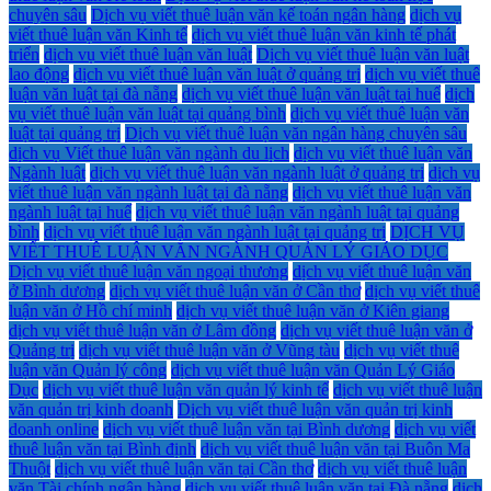
chuyên sâu
Dịch vụ viết thuê luận văn kế toán ngân hàng
dịch vụ
viết thuê luận văn Kinh tế
dịch vụ viết thuê luận văn kinh tế phát
triển
dịch vụ viết thuê luận văn luật
Dịch vụ viết thuê luận văn luật
lao động
dịch vụ viết thuê luận văn luật ở quảng trị
dịch vụ viết thuê
luận văn luật tại đà nẵng
dịch vụ viết thuê luận văn luật tại huế
dịch
vụ viết thuê luận văn luật tại quảng bình
dịch vụ viết thuê luận văn
luật tại quảng trị
Dịch vụ viết thuê luận văn ngân hàng chuyên sâu
dịch vụ Viết thuê luận văn ngành du lịch
dịch vụ viết thuê luận văn
Ngành luật
dịch vụ viết thuê luận văn ngành luật ở quảng trị
dịch vụ
viết thuê luận văn ngành luật tại đà nẵng
dịch vụ viết thuê luận văn
ngành luật tại huế
dịch vụ viết thuê luận văn ngành luật tại quảng
bình
dịch vụ viết thuê luận văn ngành luật tại quảng trị
DỊCH VỤ
VIẾT THUÊ LUẬN VĂN NGÀNH QUẢN LÝ GIÁO DỤC
Dịch vụ viết thuê luận văn ngoại thương
dịch vụ viết thuê luận văn
ở Bình dương
dịch vụ viết thuê luận văn ở Cần thơ
dịch vụ viết thuê
luận văn ở Hồ chí minh
dịch vụ viết thuê luận văn ở Kiên giang
dịch vụ viết thuê luận văn ở Lâm đồng
dịch vụ viết thuê luận văn ở
Quảng trị
dịch vụ viết thuê luận văn ở Vũng tàu
dịch vụ viết thuê
luận văn Quản lý công
dịch vụ viết thuê luận văn Quản Lý Giáo
Dục
dịch vụ viết thuê luận văn quản lý kinh tế
dịch vụ viết thuê luận
văn quản trị kinh doanh
Dịch vụ viết thuê luận văn quản trị kinh
doanh online
dịch vụ viết thuê luận văn tại Bình dương
dịch vụ viết
thuê luận văn tại Bình định
dịch vụ viết thuê luận văn tại Buôn Ma
Thuột
dịch vụ viết thuê luận văn tại Cần thơ
dịch vụ viết thuê luận
văn Tài chính ngân hàng
dịch vụ viết thuê luận văn tại Đà nẵng
dịch