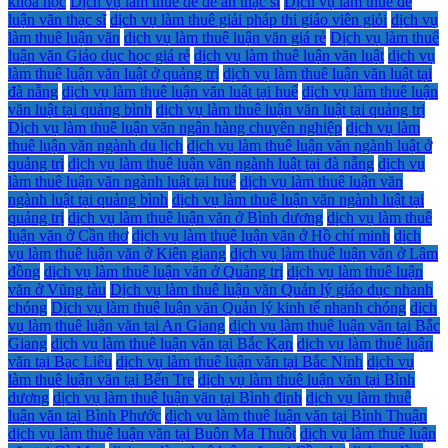
khoa học
Dịch vụ làm thuê đề đề án thạc sĩ
Dịch vụ làm thuê đề
luận văn thạc sĩ
dịch vụ làm thuê giải pháp thi giáo viên giỏi
dịch vụ
làm thuê luận văn
dịch vụ làm thuê luận văn giá rẻ
Dịch vụ làm thuê
luận văn Giáo dục học giá rẻ
dịch vụ làm thuê luận văn luật
dịch vụ
làm thuê luận văn luật ở quảng trị
dịch vụ làm thuê luận văn luật tại
đà nẵng
dịch vụ làm thuê luận văn luật tại huế
dịch vụ làm thuê luận
văn luật tại quảng bình
dịch vụ làm thuê luận văn luật tại quảng trị
Dịch vụ làm thuê luận văn ngân hàng chuyên nghiệp
dịch vụ làm
thuê luận văn ngành du lịch
dịch vụ làm thuê luận văn ngành luật ở
quảng trị
dịch vụ làm thuê luận văn ngành luật tại đà nẵng
dịch vụ
làm thuê luận văn ngành luật tại huế
dịch vụ làm thuê luận văn
ngành luật tại quảng bình
dịch vụ làm thuê luận văn ngành luật tại
quảng trị
dịch vụ làm thuê luận văn ở Bình dương
dịch vụ làm thuê
luận văn ở Cần thơ
dịch vụ làm thuê luận văn ở Hồ chí minh
dịch
vụ làm thuê luận văn ở Kiên giang
dịch vụ làm thuê luận văn ở Lâm
đồng
dịch vụ làm thuê luận văn ở Quảng trị
dịch vụ làm thuê luận
văn ở Vũng tàu
Dịch vụ làm thuê luận văn Quản lý giáo dục nhanh
chóng
Dịch vụ làm thuê luận văn Quản lý kinh tế nhanh chóng
dịch
vụ làm thuê luận văn tại An Giang
dịch vụ làm thuê luận văn tại Bắc
Giang
dịch vụ làm thuê luận văn tại Bắc Kạn
dịch vụ làm thuê luận
văn tại Bạc Liêu
dịch vụ làm thuê luận văn tại Bắc Ninh
dịch vụ
làm thuê luận văn tại Bến Tre
dịch vụ làm thuê luận văn tại Bình
dương
dịch vụ làm thuê luận văn tại Bình định
dịch vụ làm thuê
luận văn tại Bình Phước
dịch vụ làm thuê luận văn tại Bình Thuận
dịch vụ làm thuê luận văn tại Buôn Ma Thuột
dịch vụ làm thuê luận