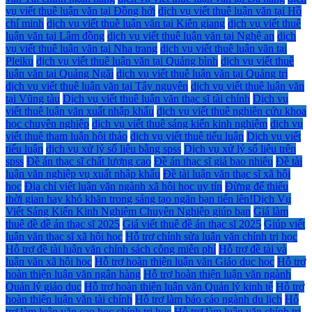
vụ viết thuê luận văn tại Đồng hới
dịch vụ viết thuê luận văn tại Hồ
chí minh
dịch vụ viết thuê luận văn tại Kiên giang
dịch vụ viết thuê
luận văn tại Lâm đồng
dịch vụ viết thuê luận văn tại Nghệ an
dịch
vụ viết thuê luận văn tại Nha trang
dịch vụ viết thuê luận văn tại
Pleiku
dịch vụ viết thuê luận văn tại Quảng bình
dịch vụ viết thuê
luận văn tại Quảng Ngãi
dịch vụ viết thuê luận văn tại Quảng trị
dịch vụ viết thuê luận văn tại Tây nguyên
dịch vụ viết thuê luận văn
tại Vũng tàu
Dịch vụ viết thuê luận văn thạc sĩ tài chính
Dịch vụ
viết thuê luận văn xuất nhập khẩu
dịch vụ viết thuê nghiên cứu khoa
học chuyên nghiệp
dịch vụ viết thuê sáng kiến kinh nghiệm
dịch vụ
viết thuê tham luận hội thảo
dịch vụ viết thuê tiểu luận
Dịch vụ viết
tiểu luận
dịch vụ xử lý số liệu bằng spss
Dịch vụ xử lý số liệu trên
spss
Đề án thạc sĩ chất lượng cao
Đề án thạc sĩ giá bao nhiêu
Đề tài
luận văn nghiệp vụ xuất nhập khẩu
Đề tài luận văn thạc sĩ xã hội
học
Địa chỉ viết luận văn ngành xã hội học uy tín
Đừng để thiếu
thời gian hay khó khăn trong sáng tạo ngăn bạn tiến lên!Dịch Vụ
Viết Sáng Kiến Kinh Nghiệm Chuyên Nghiệp giúp bạn
Giá làm
thuê đề đề án thạc sĩ 2025
Giá viết thuê đề án thạc sĩ 2025
Giúp viết
luận văn thạc sĩ xã hội học
Hỗ trợ chỉnh sửa luận văn chính trị học
Hỗ trợ đề tài luận văn chính sách công miễn phí
Hỗ trợ đề tài và
luận văn xã hội học
Hỗ trợ hoàn thiện luận văn Giáo dục học
Hỗ trợ
hoàn thiện luận văn ngân hàng
Hỗ trợ hoàn thiện luận văn ngành
Quản lý giáo dục
Hỗ trợ hoàn thiện luận văn Quản lý kinh tế
Hỗ trợ
hoàn thiện luận văn tài chính
Hỗ trợ làm báo cáo ngành du lịch
Hỗ
trợ làm luận văn cao học chính trị học
Hỗ trợ làm luận văn chính trị