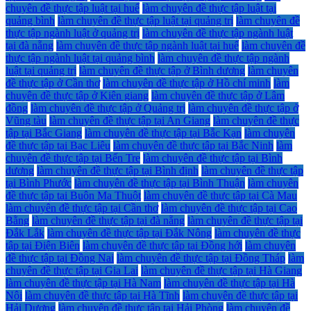
chuyên đề thực tập luật tại huế
làm chuyên đề thực tập luật tại
quảng bình
làm chuyên đề thực tập luật tại quảng trị
làm chuyên đề
thực tập ngành luật ở quảng trị
làm chuyên đề thực tập ngành luật
tại đà nẵng
làm chuyên đề thực tập ngành luật tại huế
làm chuyên đề
thực tập ngành luật tại quảng bình
làm chuyên đề thực tập ngành
luật tại quảng trị
làm chuyên đề thực tập ở Bình dương
làm chuyên
đề thực tập ở Cần thơ
làm chuyên đề thực tập ở Hồ chí minh
làm
chuyên đề thực tập ở Kiên giang
làm chuyên đề thực tập ở Lâm
đồng
làm chuyên đề thực tập ở Quảng trị
làm chuyên đề thực tập ở
Vũng tàu
làm chuyên đề thực tập tại An Giang
làm chuyên đề thực
tập tại Bắc Giang
làm chuyên đề thực tập tại Bắc Kạn
làm chuyên
đề thực tập tại Bạc Liêu
làm chuyên đề thực tập tại Bắc Ninh
làm
chuyên đề thực tập tại Bến Tre
làm chuyên đề thực tập tại Bình
dương
làm chuyên đề thực tập tại Bình định
làm chuyên đề thực tập
tại Bình Phước
làm chuyên đề thực tập tại Bình Thuận
làm chuyên
đề thực tập tại Buôn Ma Thuột
làm chuyên đề thực tập tại Cà Mau
làm chuyên đề thực tập tại Cần thơ
làm chuyên đề thực tập tại Cao
Bằng
làm chuyên đề thực tập tại đà nẵng
làm chuyên đề thực tập tại
Đắk Lắk
làm chuyên đề thực tập tại Đắk Nông
làm chuyên đề thực
tập tại Điện Biên
làm chuyên đề thực tập tại Đồng hới
làm chuyên
đề thực tập tại Đồng Nai
làm chuyên đề thực tập tại Đồng Tháp
làm
chuyên đề thực tập tại Gia Lai
làm chuyên đề thực tập tại Hà Giang
làm chuyên đề thực tập tại Hà Nam
làm chuyên đề thực tập tại Hà
Nội
làm chuyên đề thực tập tại Hà Tĩnh
làm chuyên đề thực tập tại
Hải Dương
làm chuyên đề thực tập tại Hải Phòng
làm chuyên đề