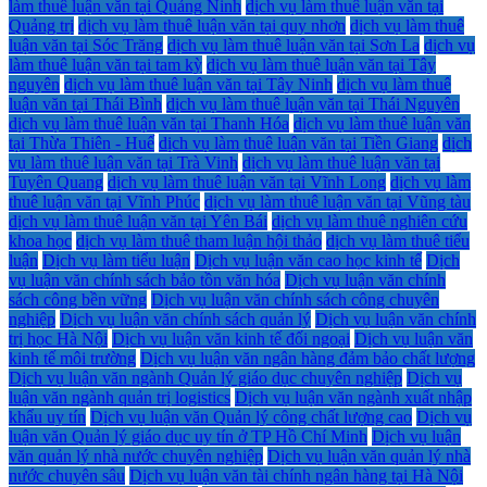
làm thuê luận văn tại Quảng Ninh
dịch vụ làm thuê luận văn tại
Quảng trị
dịch vụ làm thuê luận văn tại quy nhơn
dịch vụ làm thuê
luận văn tại Sóc Trăng
dịch vụ làm thuê luận văn tại Sơn La
dịch vụ
làm thuê luận văn tại tam kỳ
dịch vụ làm thuê luận văn tại Tây
nguyên
dịch vụ làm thuê luận văn tại Tây Ninh
dịch vụ làm thuê
luận văn tại Thái Bình
dịch vụ làm thuê luận văn tại Thái Nguyên
dịch vụ làm thuê luận văn tại Thanh Hóa
dịch vụ làm thuê luận văn
tại Thừa Thiên - Huế
dịch vụ làm thuê luận văn tại Tiền Giang
dịch
vụ làm thuê luận văn tại Trà Vinh
dịch vụ làm thuê luận văn tại
Tuyên Quang
dịch vụ làm thuê luận văn tại Vĩnh Long
dịch vụ làm
thuê luận văn tại Vĩnh Phúc
dịch vụ làm thuê luận văn tại Vũng tàu
dịch vụ làm thuê luận văn tại Yên Bái
dịch vụ làm thuê nghiên cứu
khoa học
dịch vụ làm thuê tham luận hội thảo
dịch vụ làm thuê tiểu
luận
Dịch vụ làm tiểu luận
Dịch vụ luận văn cao học kinh tế
Dịch
vụ luận văn chính sách bảo tồn văn hóa
Dịch vụ luận văn chính
sách công bền vững
Dịch vụ luận văn chính sách công chuyên
nghiệp
Dịch vụ luận văn chính sách quản lý
Dịch vụ luận văn chính
trị học Hà Nội
Dịch vụ luận văn kinh tế đối ngoại
Dịch vụ luận văn
kinh tế môi trường
Dịch vụ luận văn ngân hàng đảm bảo chất lượng
Dịch vụ luận văn ngành Quản lý giáo dục chuyên nghiệp
Dịch vụ
luận văn ngành quản trị logistics
Dịch vụ luận văn ngành xuất nhập
khẩu uy tín
Dịch vụ luận văn Quản lý công chất lượng cao
Dịch vụ
luận văn Quản lý giáo dục uy tín ở TP Hồ Chí Minh
Dịch vụ luận
văn quản lý nhà nước chuyên nghiệp
Dịch vụ luận văn quản lý nhà
nước chuyên sâu
Dịch vụ luận văn tài chính ngân hàng tại Hà Nội