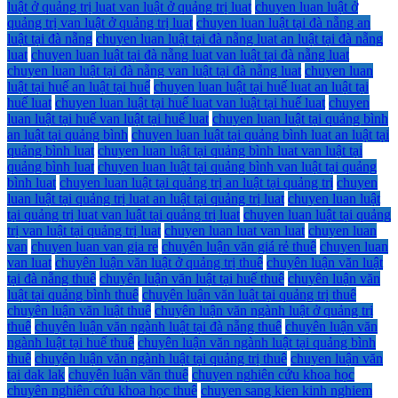
luật ở quảng trị luat van luật ở quảng trị luat
chuyen luan luật ở
quảng trị van luật ở quảng trị luat
chuyen luan luật tại đà nẵng an
luật tại đà nẵng
chuyen luan luật tại đà nẵng luat an luật tại đà nẵng
luat
chuyen luan luật tại đà nẵng luat van luật tại đà nẵng luat
chuyen luan luật tại đà nẵng van luật tại đà nẵng luat
chuyen luan
luật tại huế an luật tại huế
chuyen luan luật tại huế luat an luật tại
huế luat
chuyen luan luật tại huế luat van luật tại huế luat
chuyen
luan luật tại huế van luật tại huế luat
chuyen luan luật tại quảng bình
an luật tại quảng bình
chuyen luan luật tại quảng bình luat an luật tại
quảng bình luat
chuyen luan luật tại quảng bình luat van luật tại
quảng bình luat
chuyen luan luật tại quảng bình van luật tại quảng
bình luat
chuyen luan luật tại quảng trị an luật tại quảng trị
chuyen
luan luật tại quảng trị luat an luật tại quảng trị luat
chuyen luan luật
tại quảng trị luat van luật tại quảng trị luat
chuyen luan luật tại quảng
trị van luật tại quảng trị luat
chuyen luan luat van luat
chuyen luan
van
chuyen luan van gia re
chuyên luận văn giá rẻ thuê
chuyen luan
van luat
chuyên luận văn luật ở quảng trị thuê
chuyên luận văn luật
tại đà nẵng thuê
chuyên luận văn luật tại huế thuê
chuyên luận văn
luật tại quảng bình thuê
chuyên luận văn luật tại quảng trị thuê
chuyên luận văn luật thuê
chuyên luận văn ngành luật ở quảng trị
thuê
chuyên luận văn ngành luật tại đà nẵng thuê
chuyên luận văn
ngành luật tại huế thuê
chuyên luận văn ngành luật tại quảng bình
thuê
chuyên luận văn ngành luật tại quảng trị thuê
chuyen luận văn
tại dak lak
chuyên luận văn thuê
chuyen nghiên cứu khoa học
chuyên nghiên cứu khoa học thuê
chuyen sang kien kinh nghiem