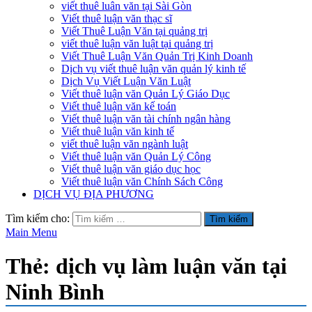
viết thuê luân văn tại Sài Gòn
Viết thuê luận văn thạc sĩ
Viết Thuê Luận Văn tại quảng trị
viết thuê luận văn luật tại quảng trị
Viết Thuê Luận Văn Quản Trị Kinh Doanh
Dịch vụ viết thuê luận văn quản lý kinh tế
Dịch Vụ Viết Luận Văn Luật
Viết thuê luận văn Quản Lý Giáo Dục
Viết thuê luận văn kế toán
Viết thuê luận văn tài chính ngân hàng
Viết thuê luận văn kinh tế
viết thuê luận văn ngành luật
Viết thuê luận văn Quản Lý Công
Viết thuê luận văn giáo dục học
Viết thuê luận văn Chính Sách Công
DỊCH VỤ ĐỊA PHƯƠNG
Tìm kiếm cho:
Main Menu
Thẻ:
dịch vụ làm luận văn tại
Ninh Bình