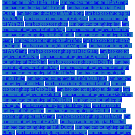
thuc tap tai Thừa Thiên - Huế
lam bao cao thuc tap tai Tiền Giang
lam bao cao thuc tap tai Trà Vinh
lam bao cao thuc tap tai Tuyên
Quang
lam bao cao thuc tap tai Vĩnh Long
lam bao cao thuc tap tai
Vĩnh Phúc
lam bao cao thuc tap tai Vũng tàu
lam bao cao thuc tap
tai Yên Bái
lam bao cao tot nghiep
lam bao cao tot nghiep luat
lam
bao cao tot nghiep ở Bình dương
lam bao cao tot nghiep ở Cần thơ
lam bao cao tot nghiep ở Hồ chí minh
lam bao cao tot nghiep ở Kiên
giang
lam bao cao tot nghiep ở Lâm đồng
lam bao cao tot nghiep ở
Quảng trị
lam bao cao tot nghiep ở Vũng tàu
lam bao cao tot nghiep
tai An Giang
lam bao cao tot nghiep tai Bắc Giang
lam bao cao tot
nghiep tai Bắc Kạn
lam bao cao tot nghiep tai Bạc Liêu
lam bao cao
tot nghiep tai Bắc Ninh
lam bao cao tot nghiep tai Bến Tre
lam bao
cao tot nghiep tai Bình dương
lam bao cao tot nghiep tai Bình định
lam bao cao tot nghiep tai Bình Phước
lam bao cao tot nghiep tai
Bình Thuận
lam bao cao tot nghiep tai Buôn Ma Thuột
lam bao cao
tot nghiep tai Cà Mau
lam bao cao tot nghiep tai Cần thơ
lam bao
cao tot nghiep tai Cao Bằng
lam bao cao tot nghiep tai da nang
lam
bao cao tot nghiep tai Đắk Lắk
lam bao cao tot nghiep tai Đắk Nông
lam bao cao tot nghiep tai Điện Biên
lam bao cao tot nghiep tai
Đồng hới
lam bao cao tot nghiep tai Đồng Nai
lam bao cao tot
nghiep tai Đồng Tháp
lam bao cao tot nghiep tai Gia Lai
lam bao
cao tot nghiep tai Hà Giang
lam bao cao tot nghiep tai Hà Nam
lam
bao cao tot nghiep tai Hà Nội
lam bao cao tot nghiep tai Hà Tĩnh
lam bao cao tot nghiep tai Hải Dương
lam bao cao tot nghiep tai Hải
Phòng
lam bao cao tot nghiep tai Hậu Giang
lam bao cao tot nghiep