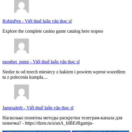
RobinPen
-
Viết thuê luận văn thạc sĩ
Explore the complete casino game catalog here порно
mostbet_pnmr
-
Viết thuê luận văn thạc sĩ
Siedze tu od trzech miesiecy z hakiem i powiem wprost wszedlem
tu z polecenia kumpla....
Jamesalerb
-
Viết thuê luận văn thạc sĩ
Насколько понятны методы раскрутки телеграм-канала для
новичка? - https://dzen.ru/a/anA_blBErRgamju-