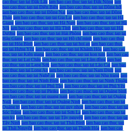
cao thuc tap tai Đắk Lắk
lam bao cao thuc tap tai Đắk Nông
lam
bao cao thuc tap tai Điện Biên
lam bao cao thuc tap tai Đồng hới
lam bao cao thuc tap tai Đồng Nai
lam bao cao thuc tap tai Đồng
Tháp
lam bao cao thuc tap tai Gia Lai
lam bao cao thuc tap tai Hà
Giang
lam bao cao thuc tap tai Hà Nam
lam bao cao thuc tap tai Hà
Nội
lam bao cao thuc tap tai Hà Tĩnh
lam bao cao thuc tap tai Hải
Dương
lam bao cao thuc tap tai Hải Phòng
lam bao cao thuc tap tai
Hậu Giang
lam bao cao thuc tap tai Hồ chí minh
lam bao cao thuc
tap tai Hòa Bình
lam bao cao thuc tap tai hoi an
lam bao cao thuc
tap tai Hưng Yên
lam bao cao thuc tap tai Khánh Hòa
lam bao cao
thuc tap tai Kiên giang
lam bao cao thuc tap tai kon tum
lam bao cao
thuc tap tai Lai Châu
lam bao cao thuc tap tai Lâm đồng
lam bao
cao thuc tap tai Lạng Sơn
lam bao cao thuc tap tai Lào Cai
lam bao
cao thuc tap tai Long An
lam bao cao thuc tap tai Nam Định
lam
bao cao thuc tap tai Nghệ an
lam bao cao thuc tap tai Nha trang
lam
bao cao thuc tap tai Ninh Bình
lam bao cao thuc tap tai Ninh Thuận
lam bao cao thuc tap tai Phú Thọ
lam bao cao thuc tap tai Phú Yên
lam bao cao thuc tap tai Pleiku
lam bao cao thuc tap tai Quảng bình
lam bao cao thuc tap tai quang nam
lam bao cao thuc tap tai Quảng
Ngãi
lam bao cao thuc tap tai Quảng Ninh
lam bao cao thuc tap tai
Quảng trị
lam bao cao thuc tap tai quy nhon
lam bao cao thuc tap tai
Sóc Trăng
lam bao cao thuc tap tai Sơn La
lam bao cao thuc tap tai
tam ky
lam bao cao thuc tap tai Tây nguyên
lam bao cao thuc tap tai
Tây Ninh
lam bao cao thuc tap tai Thái Bình
lam bao cao thuc tap
tai Thái Nguyên
lam bao cao thuc tap tai Thanh Hóa
lam bao cao