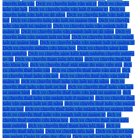
chuyên luận văn
Dịch vụ chuyên luận văn giá rẻ
Dịch vụ chuyên
luận văn luật
Dịch vụ chuyên luận văn luật ở quảng trị
Dịch vụ
chuyên luận văn luật tại đà nẵng
Dịch vụ chuyên luận văn luật tại
huế
Dịch vụ chuyên luận văn luật tại quảng bình
Dịch vụ chuyên
luận văn luật tại quảng trị
Dịch vụ chuyên luận văn ngành luật ở
quảng trị
Dịch vụ chuyên luận văn ngành luật tại đà nẵng
Dịch vụ
chuyên luận văn ngành luật tại huế
Dịch vụ chuyên luận văn ngành
luật tại quảng bình
Dịch vụ chuyên luận văn ngành luật tại quảng trị
Dịch vụ chuyên nghiên cứu khoa học
Dịch vụ chuyên sáng kiến
kinh nghiệm
Dịch vụ chuyên sáng kiến kinh nghiệm chuyên nghiệp
uy tín
Dịch vụ chuyên tham luận hội thảo
dịch vụ chuyên thuê bài
báo khoa học
dịch vụ chuyên thuê giải pháp thi giáo viên giỏi
dịch
vụ chuyên thuê luận văn
dịch vụ chuyên thuê luận văn giá rẻ
dịch
vụ chuyên thuê luận văn luật
dịch vụ chuyên thuê luận văn luật ở
quảng trị
dịch vụ chuyên thuê luận văn luật tại đà nẵng
dịch vụ
chuyên thuê luận văn luật tại huế
dịch vụ chuyên thuê luận văn luật
tại quảng bình
dịch vụ chuyên thuê luận văn luật tại quảng trị
dịch
vụ chuyên thuê luận văn ngành luật ở quảng trị
dịch vụ chuyên thuê
luận văn ngành luật tại đà nẵng
dịch vụ chuyên thuê luận văn ngành
luật tại huế
dịch vụ chuyên thuê luận văn ngành luật tại quảng bình
dịch vụ chuyên thuê luận văn ngành luật tại quảng trị
dịch vụ
chuyên thuê nghiên cứu khoa học
dịch vụ chuyên thuê sáng kiến
kinh nghiệm
dịch vụ chuyên thuê tham luận hội thảo
dịch vụ
chuyên thuê tiểu luận
Dịch vụ chuyên tiểu luận
Dịch vụ hỗ trợ luận
văn ngành Quản lý giáo dục đầu tư
Dịch vụ hỗ trợ luận văn xã hội