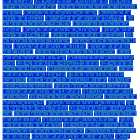
văn tại Cà Mau
dịch vụ làm thuê luận văn tại Cần thơ
dịch vụ làm
thuê luận văn tại Cao Bằng
Dịch vụ làm thuê luận văn tài chính chất
lượng cao
dịch vụ làm thuê luận văn tại đà nẵng
dịch vụ làm thuê
luận văn tại Đắk Lắk
dịch vụ làm thuê luận văn tại Đắk Nông
dịch
vụ làm thuê luận văn tại Điện Biên
dịch vụ làm thuê luận văn tại
Đồng hới
dịch vụ làm thuê luận văn tại Đồng Nai
dịch vụ làm thuê
luận văn tại Đồng Tháp
dịch vụ làm thuê luận văn tại Gia Lai
dịch
vụ làm thuê luận văn tại Hà Giang
dịch vụ làm thuê luận văn tại Hà
Nam
dịch vụ làm thuê luận văn tại Hà Nội
dịch vụ làm thuê luận
văn tại Hà Tĩnh
dịch vụ làm thuê luận văn tại Hải Dương
dịch vụ
làm thuê luận văn tại Hải Phòng
dịch vụ làm thuê luận văn tại Hậu
Giang
dịch vụ làm thuê luận văn tại Hồ chí minh
dịch vụ làm thuê
luận văn tại Hòa Bình
dịch vụ làm thuê luận văn tại hội an
dịch vụ
làm thuê luận văn tại Hưng Yên
dịch vụ làm thuê luận văn tại
Khánh Hòa
dịch vụ làm thuê luận văn tại Kiên giang
dịch vụ làm
thuê luận văn tại kon tum
dịch vụ làm thuê luận văn tại Lai Châu
dịch vụ làm thuê luận văn tại Lâm đồng
dịch vụ làm thuê luận văn
tại Lạng Sơn
dịch vụ làm thuê luận văn tại Lào Cai
dịch vụ làm thuê
luận văn tại Long An
dịch vụ làm thuê luận văn tại Nam Định
dịch
vụ làm thuê luận văn tại Nghệ an
dịch vụ làm thuê luận văn tại Nha
trang
dịch vụ làm thuê luận văn tại Ninh Bình
dịch vụ làm thuê luận
văn tại Ninh Thuận
dịch vụ làm thuê luận văn tại Phú Thọ
dịch vụ
làm thuê luận văn tại Phú Yên
dịch vụ làm thuê luận văn tại Pleiku
dịch vụ làm thuê luận văn tại Quảng bình
dịch vụ làm thuê luận văn
tại quảng nam
dịch vụ làm thuê luận văn tại Quảng Ngãi
dịch vụ