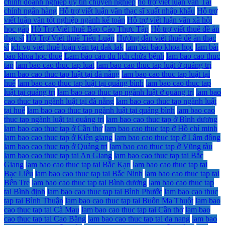
chính doanh nghiệp uy tín chuyên nghiệp
hỗ trợ viết luận văn Tài
chính ngân hàng
Hỗ trợ viết luận văn thạc sĩ xuất nhập khẩu
Hỗ trợ
viết luận văn tốt nghiệp ngành kế toán
Hỗ trợ viết luận văn xã hội
học gấp
Hỗ Trợ Viết thuê Báo Cáo Thực Tập
Hỗ trợ viết thuê đề án
thạc sĩ
Hỗ Trợ Viết thuê Tiểu Luận
Hướng dẫn viết thuê đề án thạc
sĩ
ịch vụ viết thuê luận văn tại dak lak
lam bài báo khoa học
làm bài
báo khoa học thuê
Làm báo cáo du lịch chữa bệnh
lam bao cao thuc
tap
lam bao cao thuc tap luat
lam bao cao thuc tap luật ở quảng trị
lam bao cao thuc tap luật tại đà nẵng
lam bao cao thuc tap luật tại
huế
lam bao cao thuc tap luật tại quảng bình
lam bao cao thuc tap
luật tại quảng trị
lam bao cao thuc tap ngành luật ở quảng trị
lam bao
cao thuc tap ngành luật tại đà nẵng
lam bao cao thuc tap ngành luật
tại huế
lam bao cao thuc tap ngành luật tại quảng bình
lam bao cao
thuc tap ngành luật tại quảng trị
lam bao cao thuc tap ở Bình dương
lam bao cao thuc tap ở Cần thơ
lam bao cao thuc tap ở Hồ chí minh
lam bao cao thuc tap ở Kiên giang
lam bao cao thuc tap ở Lâm đồng
lam bao cao thuc tap ở Quảng trị
lam bao cao thuc tap ở Vũng tàu
lam bao cao thuc tap tai An Giang
lam bao cao thuc tap tai Bắc
Giang
lam bao cao thuc tap tai Bắc Kạn
lam bao cao thuc tap tai
Bạc Liêu
lam bao cao thuc tap tai Bắc Ninh
lam bao cao thuc tap tai
Bến Tre
lam bao cao thuc tap tai Bình dương
lam bao cao thuc tap
tai Bình định
lam bao cao thuc tap tai Bình Phước
lam bao cao thuc
tap tai Bình Thuận
lam bao cao thuc tap tai Buôn Ma Thuột
lam bao
cao thuc tap tai Cà Mau
lam bao cao thuc tap tai Cần thơ
lam bao
cao thuc tap tai Cao Bằng
lam bao cao thuc tap tai da nang
lam bao