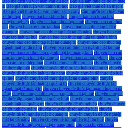
Báo giá dịch vụ viết luận văn du lịch
Báo giá làm thuê đề đề án thạc
sĩ
Báo giá viết luận văn chính trị học
Báo giá viết thuê đề án thạc sĩ
Báo giá viết thuê luận văn chính sách công
Cần người làm luận văn
xã hội học
chuyen bai bao khoa học
chuyen bài báo khoa học
chuyên nghiệp
chuyên bài báo khoa học thuê
chuyen bao cao thuc
tap
chuyen bao cao thuc tap luat
chuyen bao cao thuc tap luật ở
quảng trị
chuyen bao cao thuc tap luật tại đà nẵng
chuyen bao cao
thuc tap luật tại huế
chuyen bao cao thuc tap luật tại quảng bình
chuyen bao cao thuc tap luật tại quảng trị
chuyen bao cao thuc tap
ngành luật tại đà nẵng
chuyen bao cao thuc tap ngành luật tại huế
chuyen bao cao thuc tap ngành luật tại quảng bình
chuyen bao cao
thuc tap ngành luật tại quảng trị
chuyen bao cao tot nghiep
chuyen
bao cao tot nghiep luat
chuyên chuyên đề thực tập
chuyên chuyên
đề thực tập luật
chuyên chuyên đề thực tập luật ở quảng trị
chuyên
chuyên đề thực tập luật tại đà nẵng
chuyên chuyên đề thực tập luật
tại huế
chuyên chuyên đề thực tập luật tại quảng bình
chuyên
chuyên đề thực tập luật tại quảng trị
chuyên chuyên đề thực tập
ngành luật ở quảng trị
chuyên chuyên đề thực tập ngành luật tại đà
nẵng
chuyên chuyên đề thực tập ngành luật tại huế
chuyên chuyên
đề thực tập ngành luật tại quảng bình
chuyên chuyên đề thực tập
ngành luật tại quảng trị
chuyên chuyên đề tốt nghiệp
chuyên chuyên
đề tốt nghiệp giá rẻ
chuyên chuyên đề tốt nghiệp luật
chuyên
chuyên đề tốt nghiệp luật ở quảng trị
chuyên chuyên đề tốt nghiệp
luật tại đà nẵng
chuyên chuyên đề tốt nghiệp luật tại huế
chuyên
chuyên đề tốt nghiệp luật tại quảng bình
chuyên chuyên đề tốt