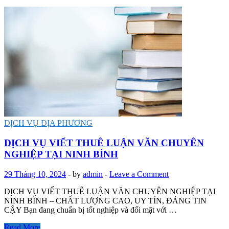
DỊCH VỤ ĐỊA PHƯƠNG
DỊCH VỤ VIẾT THUÊ LUẬN VĂN CHUYÊN
NGHIỆP TẠI NINH BÌNH
29 Tháng 10, 2024
-
by
admin
-
Leave a Comment
DỊCH VỤ VIẾT THUÊ LUẬN VĂN CHUYÊN NGHIỆP TẠI
NINH BÌNH – CHẤT LƯỢNG CAO, UY TÍN, ĐÁNG TIN
CẬY Bạn đang chuẩn bị tốt nghiệp và đối mặt với …
Read More